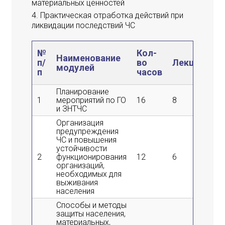
материальных ценностей
Практическая отработка действий при
ликвидации последствий ЧС
Л
№
Кол-
Наименование
се
п/
во
Лекции
модулей
пр
п
часов
за
Планирование
1
мероприятий по ГО
16
8
8
и ЗНТЧС
Организация
предупреждения
ЧС и повышения
устойчивости
2
функционирования
12
6
6
организаций,
необходимых для
выживания
населения
Способы и методы
защиты населения,
материальных,