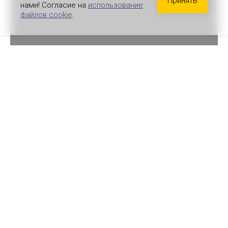
Принять
нами! Согласие на
использование
файлов cookie
.